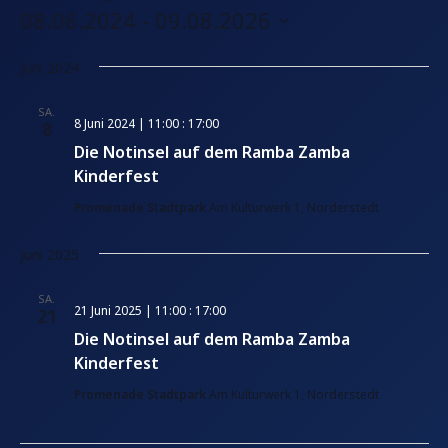
e
08.06.2024
 - 
09.08.2026
i
D
t
Juni 2024
e
a
t
SA.
8 Juni 2024 | 11:00
:
17:00
8
u
Die Notinsel auf dem Ramba Zamba
m
Kinderfest
w
ä
Promenade Stadtpark
Am Kulturwerk 1, Norderstedt
h
Juni 2025
l
e
SA.
21 Juni 2025 | 11:00
:
17:00
21
n
Die Notinsel auf dem Ramba Zamba
.
Kinderfest
Promenade Stadtpark
Am Kulturwerk 1, Norderstedt