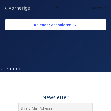
Heute
Vorherige
Veran
Nächste
Veranstaltungen
Kalender abonnieren
←
zurück
Newsletter