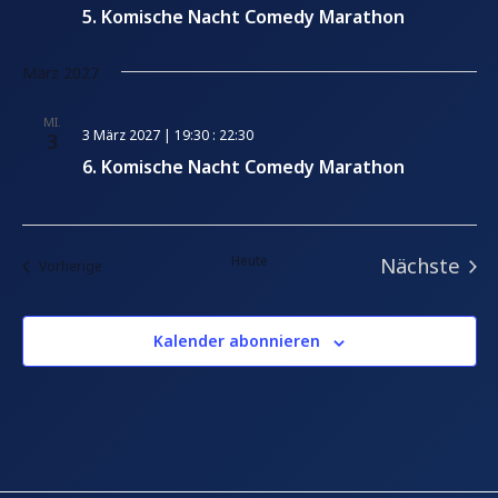
5. Komische Nacht Comedy Marathon
März 2027
MI.
3 März 2027 | 19:30
:
22:30
3
6. Komische Nacht Comedy Marathon
Heute
Nächste
Veranstaltungen
Vorherige
Veranst
Kalender abonnieren