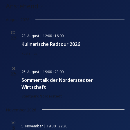
e
Anstehend
i
D
t
August 2026
e
a
t
SO.
23. August | 12:00
:
16:00
23
u
Kulinarische Radtour 2026
m
w
Kostenlos
ä
h
DI.
25. August | 19:00
:
23:00
25
l
Sommertalk der Norderstedter
e
Wirtschaft
n
Stadtpark Norderstedt
.
November 2026
DO.
5. November | 19:30
:
22:30
5