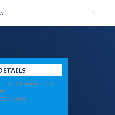
Suchen
EN
DETAILS
atum:
14 Oktober 2025
eit:
9:30 : 22:30