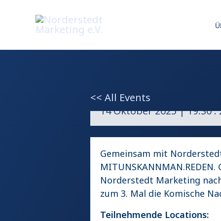
Zum
Inhalt
Ü
springen
3. Komische Nacht Come
<< All Events
14 Oktober 2025 | 19:30
:
Gemeinsam mit Norderstedt
MITUNSKANNMAN.REDEN. Gm
Norderstedt Marketing nach
zum 3. Mal die Komische Na
Teilnehmende Locations: