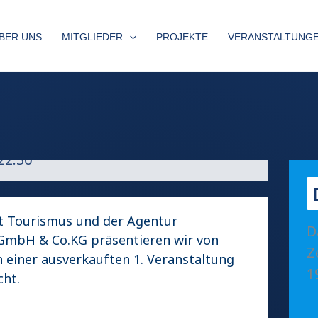
BER UNS
MITGLIEDER
PROJEKTE
VERANSTALTUNG
dy Marathon
22:30
 Tourismus und der Agentur
D
bH & Co.KG präsentieren wir von
Z
 einer ausverkauften 1. Veranstaltung
1
cht.