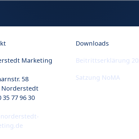
kt
Downloads
rstedt Marketing
Beitrittserklärung 2
Satzung NoMA
arnstr. 58
 Norderstedt
 35 77 96 30
norderstedt-
ting.de