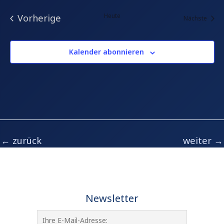
Heute
Vorherige
Veran
Nächste
Veranstaltungen
Kalender abonnieren
←
zurück
weiter
→
Newsletter