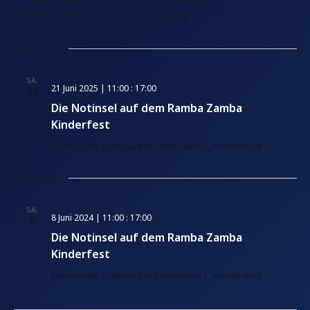
e
08.06.2024
 - 
10.08.2026
i
D
t
Juni 2025
e
a
t
SA.
21 Juni 2025 | 11:00
:
17:00
21
u
Die Notinsel auf dem Ramba Zamba
m
Kinderfest
w
ä
Promenade Stadtpark
Am Kulturwerk 1, Norderstedt
h
Juni 2024
l
e
SA.
8 Juni 2024 | 11:00
:
17:00
8
n
Die Notinsel auf dem Ramba Zamba
.
Kinderfest
Promenade Stadtpark
Am Kulturwerk 1, Norderstedt